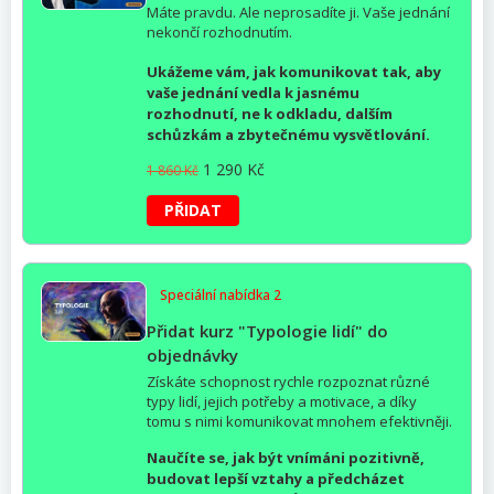
Máte pravdu. Ale neprosadíte ji. Vaše jednání
nekončí rozhodnutím.
Ukážeme vám, jak komunikovat tak, aby
vaše jednání vedla k jasnému
rozhodnutí, ne k odkladu, dalším
schůzkám a zbytečnému vysvětlování.
Původní
Aktuální
1 290
Kč
1 860
Kč
cena
cena
byla:
je:
PŘIDAT
1
1
860 Kč.
290 Kč.
Speciální nabídka 2
Přidat kurz "Typologie lidí" do
objednávky
Získáte schopnost rychle rozpoznat různé
typy lidí, jejich potřeby a motivace, a díky
tomu s nimi komunikovat mnohem efektivněji.
Naučíte se, jak být vnímáni pozitivně,
budovat lepší vztahy a předcházet