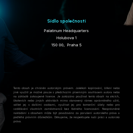
Sídlo společnosti
Palatinum Headquarters
Holubova 1
150 00, Praha 5
Tento obsah je chráněn autorským právem. Jakékoli kopírování, šíření nebo
jiné využití je možné pouze s předchozím písemným souhlasem autora nebo
na základě zakoupené licence. Je zakázáno používat tento obsah na akcích,
školeních nebo jiných aktivitách mimo stanovený rámec oprávněného užití,
sdílet jej s dalšími osobami, využívat jej pro komerční účely nebo pro
vzdělávání vlastních zaměstnanců bez řádného licencování. Neoprávněné
nakládání s obsahem může být považováno za porušení autorského práva a
podléhá právním důsledkům. Děkujeme, že respektujete naši práci a autorská
práva.