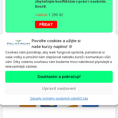
zbytečným konfliktům v práci i osobním
životě.
Původní
Aktuální
1 290
Kč
1 860
Kč
cena
cena
byla:
je:
PŘIDAT
1
1
860 Kč.
290 Kč.
Vaše osobní údaje budou využity pro zprocesování vaší objednávky a
Povolte cookies a užijte si
pro zlepšení zážitku návštěvy našich webových stránek. Nikomu je
naše kurzy naplno! 🍪
nepředáme a budeme s nimi pracovat dle
ochrana osobních údajů
.
Cookies nám pomáhají, aby web fungoval správně, pamatoval si
vaše volby a umožnil nám zlepšovat nabídku kurzů i komunikaci vůči
*
Přečetl jsem si a souhlasím s
obchodní podmínky
vám. Díky vašemu souhlasu vám budeme moci nabídnout plynulejší a
relevantnější zážitek.
DOKONČIT OBJEDNÁVKU
Souhlasím a pokračuji!
Upravit nastavení
Zásady ochrany osobních údajů
O nás