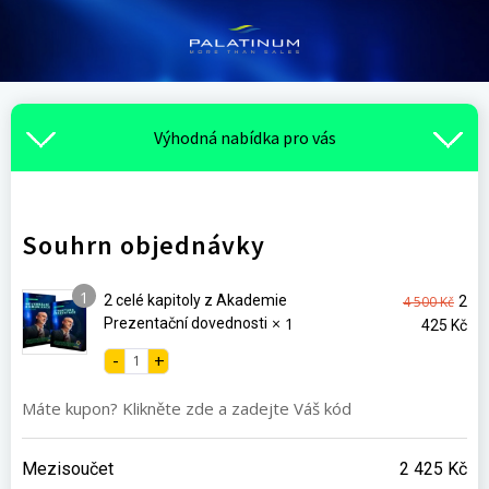
Výhodná nabídka pro vás
Souhrn objednávky
1
Pův
2 celé kapitoly z Akademie
4 500
Kč
2
× 1
cen
Prezentační dovednosti
Akt
425
Kč
byla:
ce
4
je:
500 
2
Máte kupon? Klikněte zde a zadejte Váš kód
425
Mezisoučet
2 425
Kč