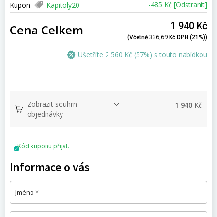
-
485
Kč
[Odstranit]
Kupon
Kapitoly20
1 940
Kč
Cena Celkem
336,69
(včetně
Kč
DPH (21%))
Ušetříte
2 560
Kč
(57%) s touto nabídkou
Zobrazit souhrn
1 940
Kč
objednávky
Kód kuponu přijat.
Informace o vás
Jméno
*