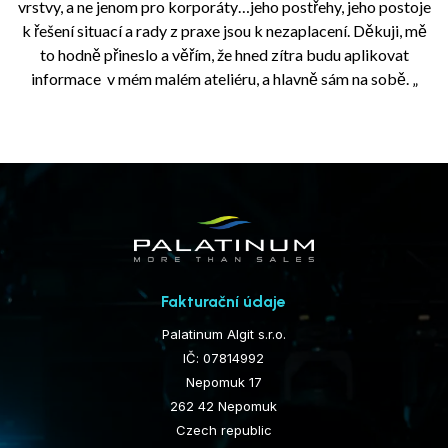
vrstvy, a ne jenom pro korporáty…jeho postřehy, jeho postoje
k řešení situací a rady z praxe jsou k nezaplacení. Děkuji, mě
to hodně přineslo a věřím, že hned zítra budu aplikovat
informace v mém malém ateliéru, a hlavně sám na sobě.
„
Fakturační údaje
Palatinum Algit s.r.o.
IČ: 07814992
Nepomuk 17
262 42 Nepomuk
Czech republic