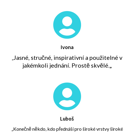

Ivona
Jasné, stručné, inspirativní a použitelné v
„
jakémkoli jednání. Prostě skvělé.
„

Luboš
„K
onečně někdo, kdo přednáší pro široké vrstvy široké