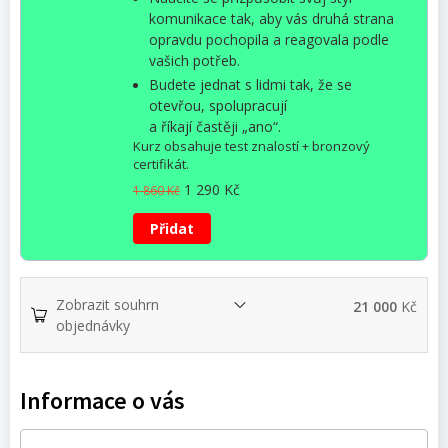
komunikace tak, aby v
ás druhá strana
opravdu pochopila a reagovala podle
va
šich potřeb.
Budete jednat s lidmi tak, že se
otevřou, spolupracuj
í
a
ř
íkají
častěji
„ano“.
Kurz obsahuje test znalostí + bronzový
certifikát.
Původní
Aktuální
1 290
Kč
1 860
Kč
cena
cena
byla:
je:
Přidat
1
1
860 Kč.
290 Kč.
Zobrazit souhrn
21 000
Kč
objednávky
Informace o vás