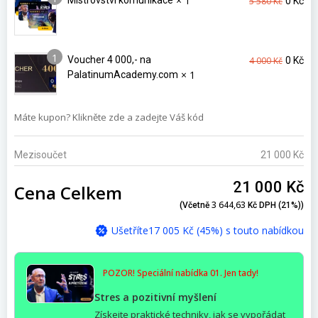
× 1
Mistrovství komunikace
5 580
Kč
0
Kč
cena
ce
byla:
je:
5
0 K
1
580 Kč.
Původn
Akt
Voucher 4 000,- na
4 000
Kč
0
Kč
× 1
cena
ce
PalatinumAcademy.com
byla:
je:
4
0 K
Máte kupon? Klikněte zde a zadejte Váš kód
000 Kč.
Mezisoučet
21 000
Kč
21 000
Kč
Cena Celkem
3 644,63
(včetně
Kč
DPH (21%))
Ušetříte
17 005
Kč
(45%) s touto nabídkou
POZOR! Speciální nabídka 01. Jen tady!
Stres a pozitivní myšlení
Získejte praktické techniky, jak se vypořádat