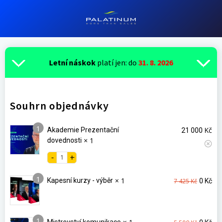
Letní náskok
platí jen:
do
31. 8. 2026
Souhrn objednávky
1
Kč
Akademie Prezentační
21 000
× 1
dovednosti
1
× 1
Původn
Akt
Kapesní kurzy - výběr
7 425
Kč
0
Kč
cena
ce
byla:
je:
7
0 K
1
425 Kč.
Původn
Akt