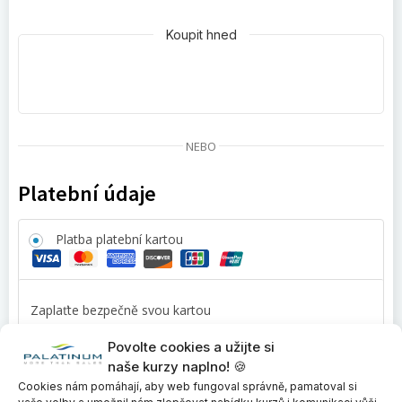
Koupit hned
NEBO
Platební údaje
Platba platební kartou
Zaplaťte bezpečně svou kartou
Povolte cookies a užijte si
Platba převodem / platba na fakturu
naše kurzy naplno! 🍪
Cookies nám pomáhají, aby web fungoval správně, pamatoval si
Splátky ESSOX