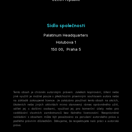
Sídlo společnosti
Palatinum Headquarters
Holubova 1
150 00, Praha 5
Tento obsah je chráněn autorským právem. Jakékoli kopírování, šíření nebo
jiné využití je možné pouze s předchozím písemným souhlasem autora nebo
na základě zakoupené licence. Je zakázáno používat tento obsah na akcích,
školeních nebo jiných aktivitách mimo stanovený rámec oprávněného užití,
sdílet jej s dalšími osobami, využívat jej pro komerční účely nebo pro
vzdělávání vlastních zaměstnanců bez řádného licencování. Neoprávněné
nakládání s obsahem může být považováno za porušení autorského práva a
podléhá právním důsledkům. Děkujeme, že respektujete naši práci a autorská
práva.