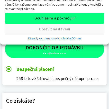
vaše volby a umožnil nám zlepšovat nabídku kurzů i komunikaci vůči
vám. Díky vašemu souhlasu vám budeme moci nabídnout plynulejší a
relevantnější zážitek.
Vaše osobní údaje budou využity pro zprocesování vaší objednávky a
pro zlepšení zážitku návštěvy našich webových stránek. Nikomu je
Souhlasím a pokračuji!
nepředáme a budeme s nimi pracovat dle
ochrana osobních údajů
.
Upravit nastavení
*
Přečetl jsem si a souhlasím s
obchodní podmínky
Zásady ochrany osobních údajů
O nás
DOKONČIT OBJEDNÁVKU
\
Bezpečná placení
256-bitové šifrování, bezpečný nákupní proces
Co získáte?