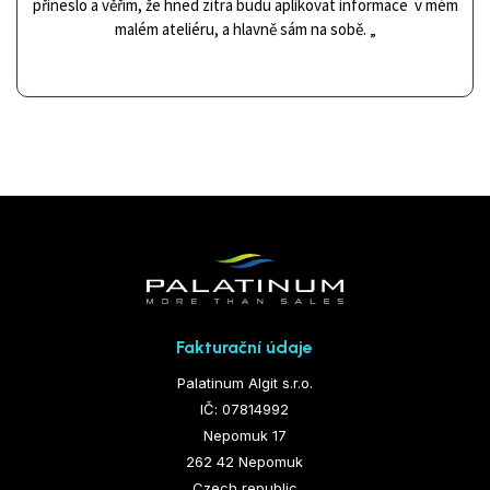
přineslo a věřím, že hned zítra budu aplikovat informace v mém
malém ateliéru, a hlavně sám na sobě.
„
Fakturační údaje
Palatinum Algit s.r.o.
IČ: 07814992
Nepomuk 17
262 42 Nepomuk
Czech republic