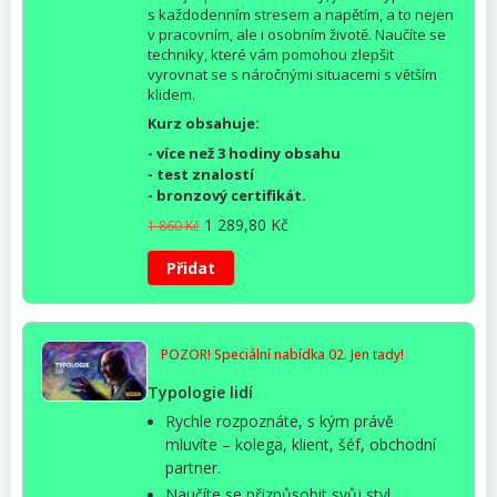
s každodenním stresem a napětím, a to nejen
v pracovním, ale i osobním životě. Naučíte se
techniky, které vám pomohou zlepšit
vyrovnat se s náročnými situacemi s větším
klidem.
Kurz obsahuje:
- více než 3 hodiny obsahu
- test znalostí
- bronzový certifikát.
Původní
Aktuální
1 289,80
Kč
1 860
Kč
cena
cena
byla:
je:
Přidat
1
1
860 Kč.
289,80 Kč.
POZOR! Speciální nabídka 02. Jen tady!
Typologie lidí
Rychle rozpoznáte, s kým práv
ě
mluv
íte
– kolega, klient,
š
éf, obchodní
partner.
Nau
č
íte se p
řizpůsobit svůj styl