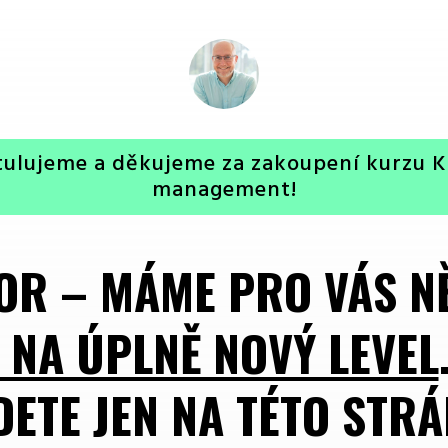
tulujeme a děkujeme za zakoupení kurzu K
management!
OR – MÁME PRO VÁS N
 NA ÚPLNĚ NOVÝ LEVEL
DETE JEN NA TÉTO STRÁ