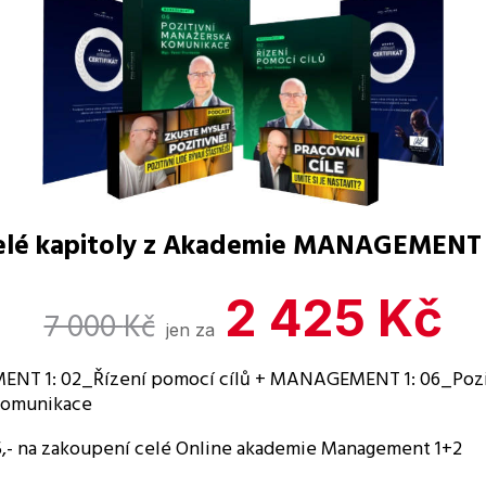
elé kapitoly z Akademie MANAGEMENT
2 425
Kč
7 000
Kč
jen za
T 1: 02_Řízení pomocí cílů + MANAGEMENT 1: 06_Pozi
komunikace
,- na zakoupení celé Online akademie Management 1+2