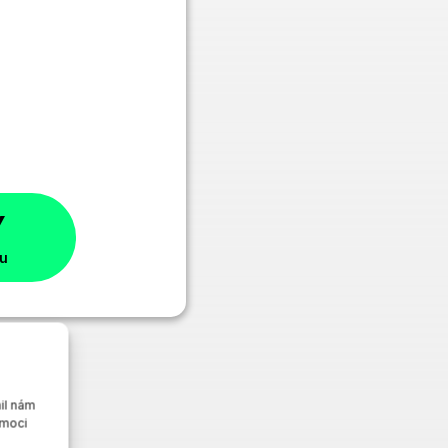
Y
nu
u.
il nám
 moci