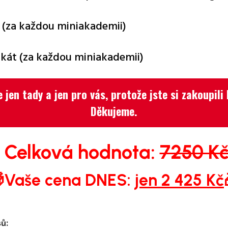
 (za každou miniakademii)
ifikát (za každou miniakademii)
e jen tady a jen pro vás, protože jste si zakoupi
Děkujeme.
Celková hodnota:
7250 K
Vaše cena DNES:
jen 2 425 Kč
sů: