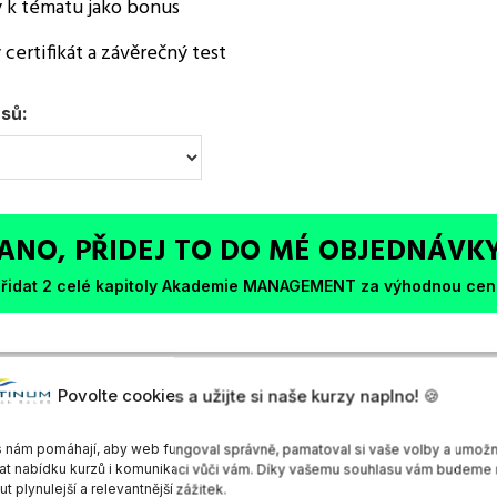
 k tématu jako bonus
 certifikát a závěrečný test
sů:
ANO, PŘIDEJ TO DO MÉ OBJEDNÁVK
řidat 2 celé kapitoly Akademie MANAGEMENT za výhodnou ce
Povolte cookies a užijte si naše kurzy naplno! 🍪
e díky! Nechci přidat tuto jednorázovou nabídk
 nám pomáhají, aby web fungoval správně, pamatoval si vaše volby a umožn
at nabídku kurzů i komunikaci vůči vám. Díky vašemu souhlasu vám budeme
Vaše platba je 100% bezpečná.
t plynulejší a relevantnější zážitek.