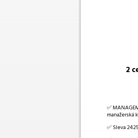
2 c
✅ MANAGEMEN
manažerská 
✅ Sleva 2425