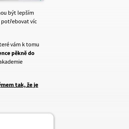
ou být lepším
 potřebovat víc
které vám k tomu
tence pěkně do
 akademie
týmem tak, že je