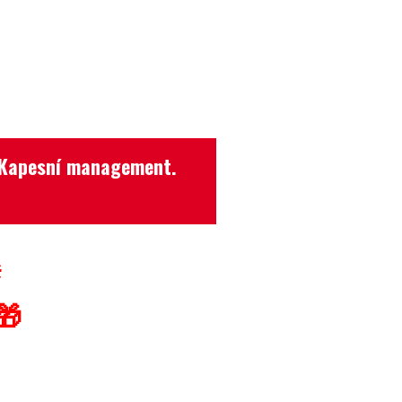
li Kapesní management.
č
🎁