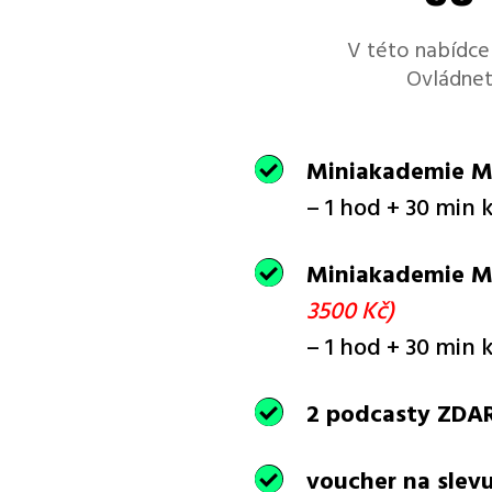
V této nabídce
Ovládnet
Miniakademie Ma

– 1 hod + 30 min
Miniakademie M

3500 Kč)
– 1 hod + 30 min
2 podcasty ZD

voucher na slevu
