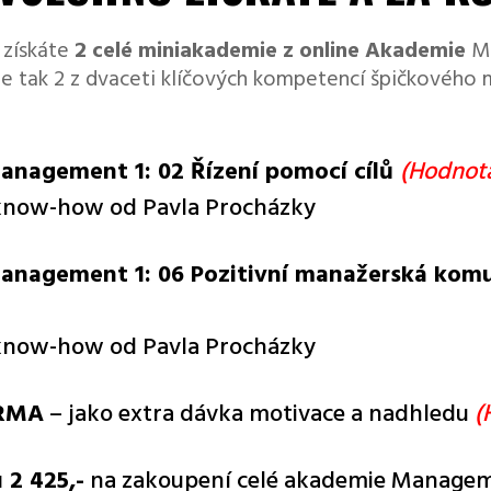
 získáte
2 celé miniakademie z online Akademie
M
e tak 2 z dvaceti klíčových kompetencí špičkového 
nagement 1: 02 Řízení pomocí cílů
(
Hodnota
 know-how od Pavla Procházky
anagement 1: 06 Pozitivní manažerská kom
 know-how od Pavla Procházky
ARMA
– jako extra dávka motivace a nadhledu
(
 2 425,-
na zakoupení celé akademie Managem