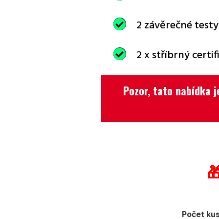
2 závěrečné testy

2 x stříbrný cert

Pozor, tato nabídka j

Počet ku