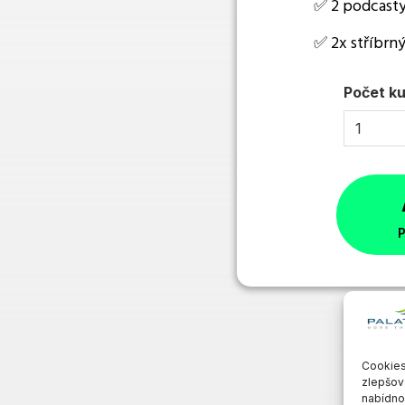
✅ 2 podcasty
✅ 2x stříbrný
Počet ku
P
N
Cookies
zlepšov
nabídnou