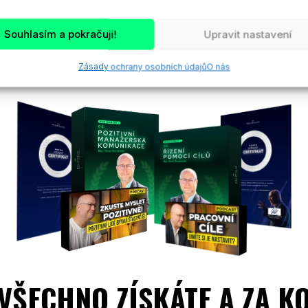
Souhlasím a pokračuji!
Upravit nastavení
Zásady ochrany osobních údajů
O nás
VŠECHNO ZÍSKÁTE A ZA K