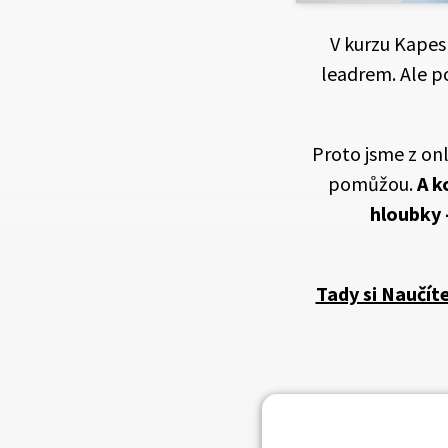
V kurzu Kape
leadrem. Ale p
Proto jsme z on
pomůžou.
A k
hloubky
Tady si Naučíte