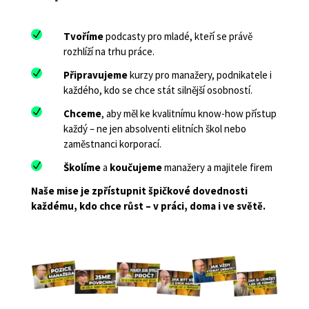
N
Tvoříme
podcasty pro mladé, kteří se právě
rozhlíží na trhu práce.
N
Připravujeme
kurzy pro manažery, podnikatele i
každého, kdo se chce stát silnější osobností.
N
Chceme
, aby měl ke kvalitnímu know-how přístup
každý – ne jen absolventi elitních škol nebo
zaměstnanci korporací.
N
Školíme
a
koučujeme
manažery a majitele firem
Naše mise je zpřístupnit špičkové dovednosti
každému, kdo chce růst – v práci, doma i ve světě.