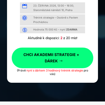

23. ČERVNA 2026, 13:00 – 16:00,
Staroměstské náměstí 10, Praha

Trénink strategie – Osobně s Pavlem
Procházkou

Hodnota 75 000 Kč – nyní
ZDARMA
Aktuálně k dispozici:
2
z 20 míst
CHCI AKADEMII STRATEGIE +
DÁREK
(Právě
nyní s dárkem 3 hodinový trénink strategie
pro
vás)