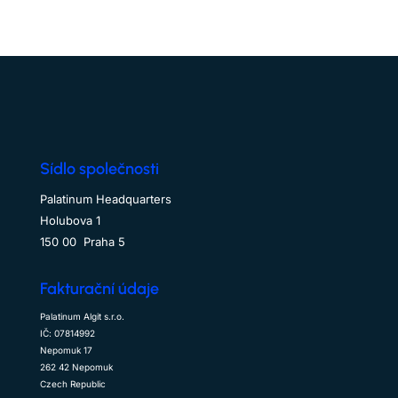
Sídlo společnosti
Palatinum Headquarters
Holubova 1
150 00 Praha 5
Fakturační údaje
Palatinum Algit s.r.o.
IČ: 07814992
Nepomuk 17
262 42 Nepomuk
Czech Republic