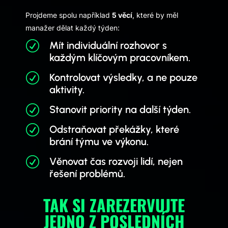
Projdeme spolu například
5 věcí
, které by měl
manažer dělat každý týden:
R
Mít individuální rozhovor s
každým klíčovým pracovníkem.
R
Kontrolovat výsledky, a ne pouze
aktivity.
R
Stanovit priority na další týden.
R
Odstraňovat překážky, které
brání týmu ve výkonu.
R
Věnovat čas rozvoji lidí, nejen
řešení problémů.
TAK SI ZAREZERVUJTE
JEDNO Z POSLEDNÍCH