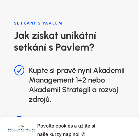
SETKÁNÍ S PAVLEM
Jak získat unikátní
setkání s Pavlem?
R
Kupte si právě nyní Akademii
Management 1+2 nebo
Akademii Strategii a rozvoj
zdrojů.
R
Přijďte 23. 6. 2026 na Staroměstské
náměstí.
Povolte cookies a užijte si
naše kurzy naplno! 🍪