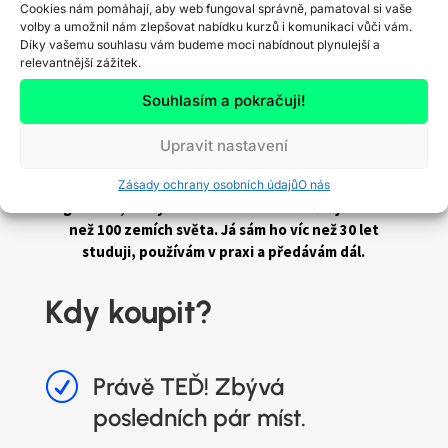
Cookies nám pomáhají, aby web fungoval správně, pamatoval si vaše
R
Osobně se mnou proberte Vaše otázky a
volby a umožnil nám zlepšovat nabídku kurzů i komunikaci vůči vám.
problémy
Díky vašemu souhlasu vám budeme moci nabídnout plynulejší a
relevantnější zážitek.
Často stačí jedna správná otázka nebo jeden
Souhlasím a pokračuji!
správný pohled zvenku a problém, který vás brzdí
měsíce, najednou zmizí během několika minut. A my
Upravit nastavení
to umíme, protože naše know-how nevzniklo včera
ani v jedné firmě. Vychází ze systému rozvoje lidí a
Zásady ochrany osobních údajů
O nás
organizací, který se více než 100 let ověřuje ve více
než 100 zemích světa. Já sám ho víc než 30 let
studuji, používám v praxi a předávám dál.
Kdy koupit?
R
Právě TEĎ! Zbývá
posledních pár míst.