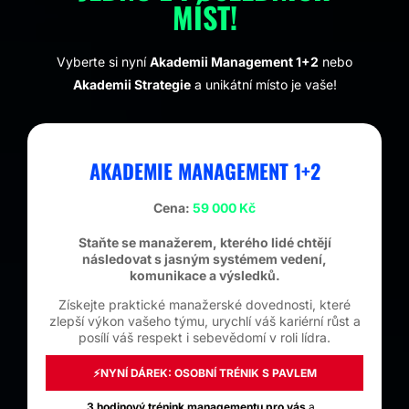
MÍST!
Vyberte si nyní
Akademii Management 1+2
nebo
Akademii Strategie
a unikátní místo je vaše!
AKADEMIE MANAGEMENT 1+2
Cena:
59 000 Kč
Staňte se manažerem, kterého lidé chtějí
následovat s jasným systémem vedení,
komunikace a výsledků.
Získejte praktické manažerské dovednosti, které
zlepší výkon vašeho týmu, urychlí váš kariérní růst a
posílí váš respekt i sebevědomí v roli lídra.
⚡NYNÍ DÁREK: OSOBNÍ TRÉNIK S PAVLEM
3 hodinový trénink managementu pro vás
a