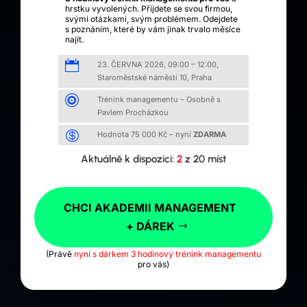
hrstku vyvolených. Přijdete se svou firmou,
svými otázkami, svým problémem. Odejdete
s poznáním, které by vám jinak trvalo měsíce
najít.

23. ČERVNA 2026, 09:00 – 12:00,
Staroměstské náměstí 10, Praha

Trénink managementu – Osobně s
Pavlem Procházkou

Hodnota 75 000 Kč – nyní
ZDARMA
Aktuálně k dispozici:
2
z 20 míst
CHCI AKADEMII MANAGEMENT
+ DÁREK
(Právě
nyní s dárkem 3 hodinový trénink managementu
pro vás)