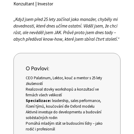
Konzultant | Investor
„Když jsem před 25 lety začínal jako manažer, chyběly mi
dovednosti, které dnes učíme ostatní. Věděl jsem, že chci
růst, ale nevěděl jsem JAK. Právě proto jsem dnes tady –
abych předával know-how, které jsem sbíral čtvrt století.“
O Pavlovi:
CEO Palatinum, Lektor, kouč a mentor s 25 lety
zkušeností
Realizoval stovky workshopů a konzultací ve
firmách všech velikostí
Specializace:
leadership, sales performance,
řízení týmů, koučování dle Oxford modelu
Aktivně investuje do developmentu a budování
soběstačných rodin
Pomáhá mladým stát se budoucími lídry – jako
rodič i profesionál