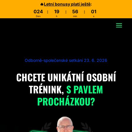
🔥
Letní bonusy platí ještě
:
024
:
19
:
56
:
01
Den
h
min
s
Odborně-společenské setkání 23. 6. 2026
CHCETE UNIKÁTNÍ OSOBNÍ
TRÉNINK,
S PAVLEM
PROCHÁZKOU?