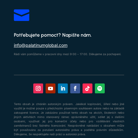

Potřebujete pomoct? Napište nám.
info@palatinumglobal.com
Rádi vám pomůžeme v pracovní dny mezi 9:00 – 17:00. Děkujeme za pochopení.
Tento obsah je chráněn autorským právem. Jakékoli kopírování, šíření nebo jiné
využití je možné pouze s předchozím písemným souhlasem autora nebo na základě
zakoupené licence. Je zakázáno používat tento obsah na akcích, školeních nebo
jiných aktivitách mimo stanovený rámec oprávněného užití, sdílet jej s dalšími
osobami, využívat jej pro komerční účely nebo pro vzdělávání vlastních
zaměstnanců bez řádného licencování. Neoprávněné nakládání s obsahem může
být považováno za porušení autorského práva a podléhá právním důsledkům.
Děkujeme, že respektujete naši práci a autorská práva.