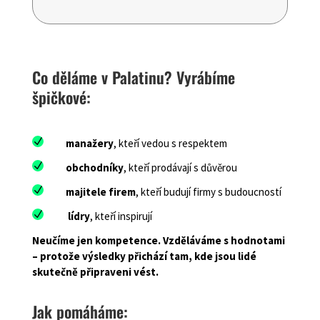
Co děláme v Palatinu? Vyrábíme
špičkové:
N
manažery
, kteří vedou s respektem
N
obchodníky
, kteří prodávají s důvěrou
N
majitele firem
, kteří budují firmy s budoucností
N
lídry
, kteří inspirují
Neučíme jen kompetence. Vzděláváme s hodnotami
– protože výsledky přichází tam, kde jsou lidé
skutečně připraveni vést.
Jak pomáháme: