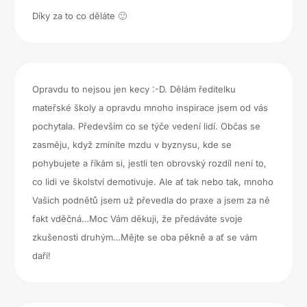
Díky za to co děláte 🙂
Opravdu to nejsou jen kecy :-D. Dělám ředitelku
mateřské školy a opravdu mnoho inspirace jsem od vás
pochytala. Především co se týče vedení lidí. Občas se
zasměju, když zmíníte mzdu v byznysu, kde se
pohybujete a říkám si, jestli ten obrovský rozdíl není to,
co lidi ve školství demotivuje. Ale ať tak nebo tak, mnoho
Vašich podnětů jsem už převedla do praxe a jsem za ně
fakt vděčná…Moc Vám děkuji, že předáváte svoje
zkušenosti druhým…Mějte se oba pěkně a ať se vám
daří!