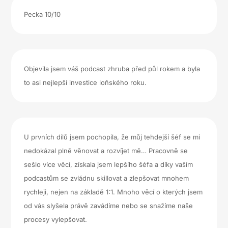
Pecka 10/10
Objevila jsem váš podcast zhruba před půl rokem a byla
to asi nejlepší investice loňského roku.
U prvních dílů jsem pochopila, že můj tehdejší šéf se mi
nedokázal plně věnovat a rozvíjet mě… Pracovně se
sešlo více věcí, získala jsem lepšího šéfa a díky vaším
podcastům se zvládnu skillovat a zlepšovat mnohem
rychleji, nejen na základě 1:1. Mnoho věcí o kterých jsem
od vás slyšela právě zavádíme nebo se snažíme naše
procesy vylepšovat.