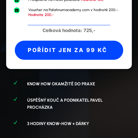

Voucher na Palatinumacademy.com v hodnotě 200,-.

Hodnota: 200,-
Celková hodnota: 725,-
POŘÍDIT JEN ZA 99 KČ
N
KNOW HOW OKAMŽITĚ DO PRAXE
N
ÚSPĚŠNÝ KOUČ A PODNIKATEL PAVEL
PROCHÁZKA
N
3 HODINY KNOW-HOW + DÁRKY