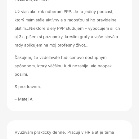
Už viac ako rok odberám PPP. Je to jediný podcast,
ktorý mám stále aktívny a s radosťou si ho pravidelne
platím…Niektoré diely PPP študujem – vypočujem si ich
aj 3x, píšem si poznámky, kreslím grafy a vaše slová a
rady aplikujem na môj profesný život…
Ďakujem, že vzdelávate ľudí cenovo dostupným
spôsobom, ktorý väčšinu ľudí nezabije, ale naopak
posilní.
S pozdravom,
– Matej A
Využívám prakticky denně. Pracuji v HR a ať je téma