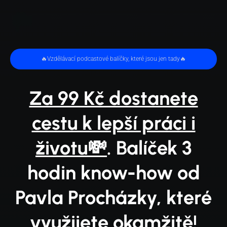
🔥Vzdělávací podcastové balíčky, které jsou jen tady🔥
Za 99 Kč dostanete
cestu k lepší práci i
životu💸
. Balíček 3
hodin know-how od
Pavla Procházky, které
využijete okamžitě!