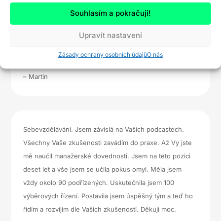
Jestli můžu takhle: Pánové změnili jste mi život a jsem
Souhlasím a pokračuji!
moc zvědavý, kde mne v následujících měsících zatáhne.
Z momentální práce skladníka/logistika na snad
Upravit nastavení
obchodníka? 🙂 Moc rád bych se někdy s Vámi setkal i
Zásady ochrany osobních údajů
O nás
osobně 🙂 Váš věrný posluchač
– Martin
Sebevzdělávání. Jsem závislá na Vašich podcastech.
Všechny Vaše zkušenosti zavádím do praxe. Až Vy jste
mě naučil manažerské dovednosti. Jsem na této pozici
deset let a vše jsem se učila pokus omyl. Měla jsem
vždy okolo 90 podřízených. Uskutečnila jsem 100
výběrových řízení. Postavila jsem úspěšný tým a teď ho
řídím a rozvíjím dle Vašich zkušeností. Děkuji moc.