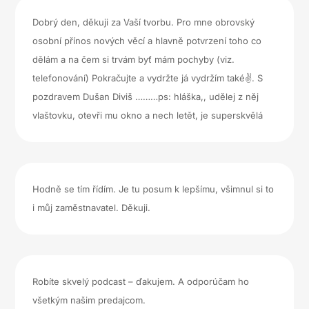
Dobrý den, děkuji za Vaší tvorbu. Pro mne obrovský
osobní přínos nových věcí a hlavně potvrzení toho co
dělám a na čem si trvám byť mám pochyby (viz.
telefonování) Pokračujte a vydržte já vydržím také✌️. S
pozdravem Dušan Diviš ………ps: hláška,, udělej z něj
vlaštovku, otevři mu okno a nech letět, je superskvělá
Hodně se tím řídím. Je tu posum k lepšímu, všimnul si to
i můj zaměstnavatel. Děkuji.
Robíte skvelý podcast – ďakujem. A odporúčam ho
všetkým našim predajcom.