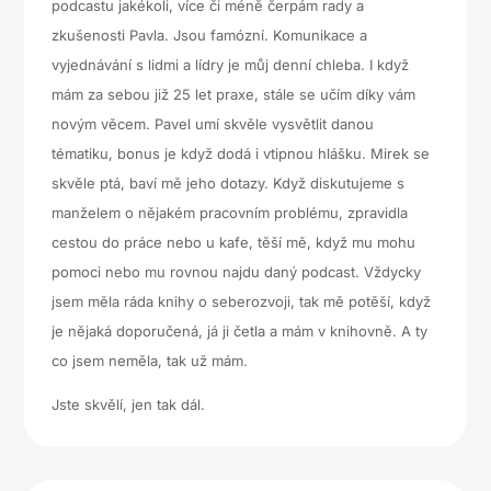
podcastu jakékoli, více či méně čerpám rady a
zkušenosti Pavla. Jsou famózní. Komunikace a
vyjednávání s lidmi a lídry je můj denní chleba. I když
mám za sebou již 25 let praxe, stále se učím díky vám
novým věcem. Pavel umí skvěle vysvětlit danou
tématiku, bonus je když dodá i vtipnou hlášku. Mirek se
skvěle ptá, baví mě jeho dotazy. Když diskutujeme s
manželem o nějakém pracovním problému, zpravidla
cestou do práce nebo u kafe, těší mě, když mu mohu
pomoci nebo mu rovnou najdu daný podcast. Vždycky
jsem měla ráda knihy o seberozvoji, tak mě potěší, když
je nějaká doporučená, já ji četla a mám v knihovně. A ty
co jsem neměla, tak už mám.
Jste skvělí, jen tak dál.