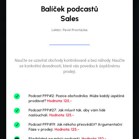
Balíček podcastů
Sales
Lektor: Pavel Procházka
Naučte se uzavírat obchody kontrolovaně a bez náhody. Naučte
se konkrétní dovednosti, které vás povedou k úspěšnému
prodeji.
Podcast PPP#2: Pozice obchodníka. Může každý úspěšně
N
prodávat?
Hodnota: 125,-
Podcast PPP#27: Jak mluvit tak, aby vám lidé
N
naslouchali.
Hodnota: 125,-
Podcast PPP#19: Jak někoho přesvědčit? Argumentační
N
Fáze v prodeji.
Hodnota: 125,-
Předplatné na měsíc podcastů.
Hodnota: 150,-