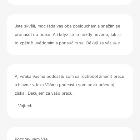
Jste skvělí, moc ráda vás oba poslouchám a snažím se
přenášet do praxe. A i když se to někdy nevede, tak si
to zpětně uvědomím a ponaučím se. Děkuji za vás 🙏☺️
Aj vďaka Vášmu podcastu som sa rozhodol zmeniť prácu
a hlavne vďaka Vášmu podcastu som novú prácu aj
získal. Ďakujem za vašu prácu.
– Vojtech
Pozdravujem Vás.