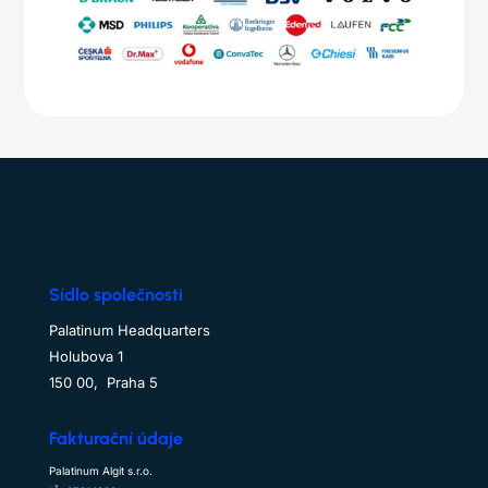
Sídlo společnosti
Palatinum Headquarters
Holubova 1
150 00, Praha 5
Fakturační údaje
Palatinum Algit s.r.o.