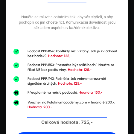
Naučte se mluvit s ostatními tak, aby vás slyšeli, a aby
pochopili co jim chcete říct. Komunikační dovednosti jsou
základem úspěchu v každém kolektivu.
Podcast PPP#56: Konflikty ničí vztahy. Jak je zvládnout
N
bez hádek?.
Hodnota: 125,-
Podcast PPP#53: Přestaňte být příliš hodní. Naučte se
N
říkat NE bez pocitu viny.
Hodnota: 125,-
Podcast PPP#43: Řeč těla: Jak vnímat a rozumět
N
signálům druhých.
Hodnota: 125,-
Předplatné na měsíc podcastů.
Hodnota: 150,-

Voucher na Palatinumacademy.com v hodnotě 200,-.

Hodnota: 200,-
Celková hodnota: 725,-