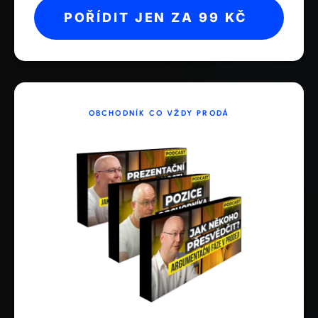
POŘÍDIT JEN ZA 99 KČ
OBCHODNÍK CO VŽDY PRODÁ