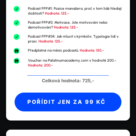
Podcast PPP#1: Pozice manažera, proč v tom lidé hledají
N
složitosti?
Hodnota: 125,-
Podcast PPP#3: Motivace. Jste motivováni nebo
N
demotivováni?
Hodnota: 125,-
Podcast PPP#34: Jak mluvit s kýmkoliv. Typologie lidí v
N
praxi.
Hodnota: 125,-
Předplatné na měsíc podcastů.
Hodnota: 150,-

Voucher na Palatinumacademy.com v hodnotě 200,-.

Hodnota: 200,-
Celková hodnota: 725,-
POŘÍDIT JEN ZA 99 KČ