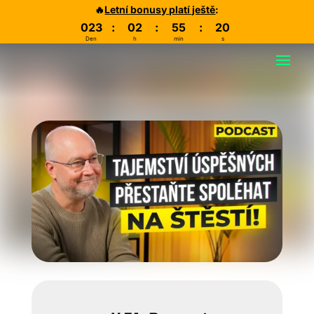
🔥
Letní bonusy platí ještě
:
023
:
02
:
55
:
19
Den
h
min
s