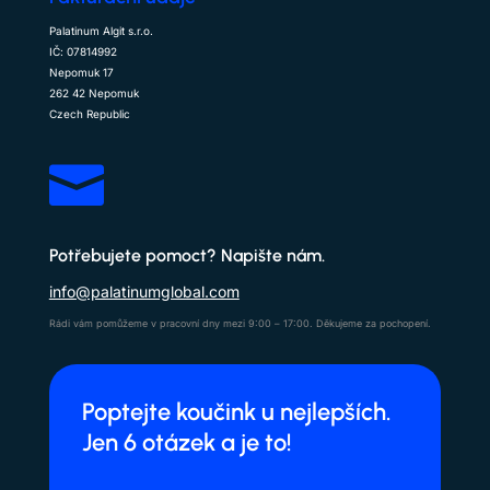
Palatinum Algit s.r.o.
IČ: 07814992
Nepomuk 17
262 42 Nepomuk
Czech Republic

Potřebujete pomoct? Napište nám.
info@palatinumglobal.com
Rádi vám pomůžeme v pracovní dny mezi 9:00 – 17:00. Děkujeme za pochopení.
Poptejte koučink u nejlepších.
Jen 6 otázek a je to!