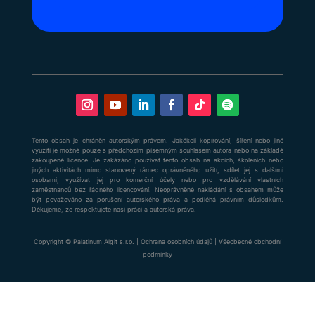
Tento obsah je chráněn autorským právem. Jakékoli kopírování, šíření nebo jiné
využití je možné pouze s předchozím písemným souhlasem autora nebo na základě
zakoupené licence. Je zakázáno používat tento obsah na akcích, školeních nebo
jiných aktivitách mimo stanovený rámec oprávněného užití, sdílet jej s dalšími
osobami, využívat jej pro komerční účely nebo pro vzdělávání vlastních
zaměstnanců bez řádného licencování. Neoprávněné nakládání s obsahem může
být považováno za porušení autorského práva a podléhá právním důsledkům.
Děkujeme, že respektujete naši práci a autorská práva.
Copyright © Palatinum Algit s.r.o. |
Ochrana osobních údajů
|
Všeobecné obchodní
podmínky