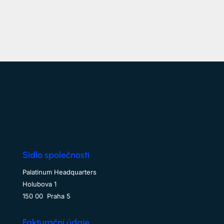
má
více
variant.
Možnosti
lze
vybrat
na
stránce
produktu
Sídlo společnosti
Palatinum Headquarters
Holubova 1
150 00 Praha 5
Fakturační údaje