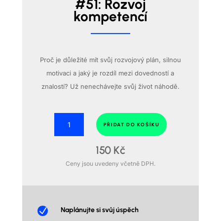
#51: Rozvoj
kompetencí
Proč je důležité mít svůj rozvojový plán, silnou
motivaci a jaký je rozdíl mezi dovedností a
znalostí? Už nenechávejte svůj život náhodě.
#51:
PŘIDAT DO KOŠÍKU
Rozvoj
kompetencí
150
Kč
množství
Ceny jsou uvedeny včetně DPH.
N
Naplánujte si svůj úspěch