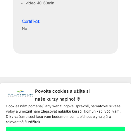
video 40-60min
Certifikát:
Ne
Povolte cookies a užijte si
naše kurzy naplno! 🍪
Mohlo by vás zajímat
Cookies nám pomáhají, aby web fungoval správně, pamatoval si vaše
volby a umožnil nám zlepšovat nabídku kurzů i komunikaci vůči vám.
Díky vašemu souhlasu vám budeme moci nabídnout plynulejší a
relevantnější zážitek.