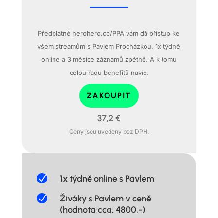
Předplatné herohero.co/PPA vám dá přístup ke
všem streamům s Pavlem Procházkou. 1x týdně
online a 3 měsíce záznamů zpětně. A k tomu
celou řadu benefitů navíc.
ZAKOUPIT
37,2 €
Ceny jsou uvedeny bez DPH.
N
1x týdně online s Pavlem
N
Živáky s Pavlem v ceně
(hodnota cca. 4800,-)