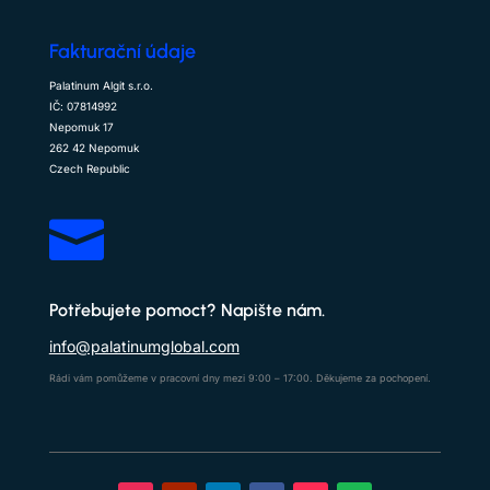
Fakturační údaje
Palatinum Algit s.r.o.
IČ: 07814992
Nepomuk 17
262 42 Nepomuk
Czech Republic

Potřebujete pomoct? Napište nám.
info@palatinumglobal.com
Rádi vám pomůžeme v pracovní dny mezi 9:00 – 17:00. Děkujeme za pochopení.