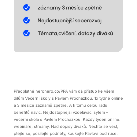
N
záznamy 3 měsíce zpětně
N
Nejdostupnější seberozvoj
N
Témata,cvičení, dotazy diváků
Předplatné herohero.co/PPA vám dá přístup ke všem
dílům Večerní školy s Pavlem Procházkou. 1x týdně online
a 3 měsíce záznamů zpětně. A k tomu celou řadu
benefitů navíc. Nejdostupnější vzdělávací sytém –
večerní škola s Pavlem Procházkou. Každý týden online:
webináře, streamy, Nad dopisy diváků. Nechte se vést,
ptejte se, posílejte podněty, koukejte Pavlovi pod ruce.