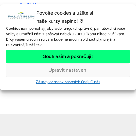
Certifikát:
Ne
Povolte cookies a užijte si
naše kurzy naplno! 🍪
Cookies nám pomáhají, aby web fungoval správně, pamatoval si vaše
volby a umožnil nám zlepšovat nabídku kurzů i komunikaci vůči vám.
Naučíte se:
Díky vašemu souhlasu vám budeme moci nabídnout plynulejší a
Půjdete do hloubky ve všech tématech, která
relevantnější zážitek.
jsou důležitá pro váš kariérní rozvoj
Souhlasím a pokračuji!
Vytvoříte úplně nové podmínky pro svůj úspěch
Upravit nastavení
Zásady ochrany osobních údajů
O nás