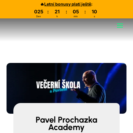
🔥
Letní bonusy platí ještě
:
025
:
21
:
05
:
09
Den
h
min
s
Pavel Prochazka
Academy